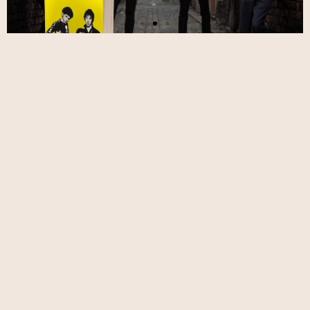
BUZZCOCKS
Le 4 juin 1976, Howard
Devoto et Pete Shelley
organisent la venue des Sex
Pistols au Lesser Free Trade
Hall de Manchester. Parfois
surnommé « le concert qui
changea le monde », ce gig
historique associera
durablement Manchester à
la révolution culturelle et
artistique que fut le punk
britannique. Dans la foulée
de cette performance, le
tandem Shelley-Devoto
lance les Buzzcocks et donne
forme au précepte du DIY à
travers l’immortel Spiral
Scratch.