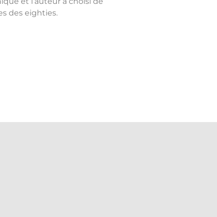
que et l’auteur a choisi de
s des eighties.