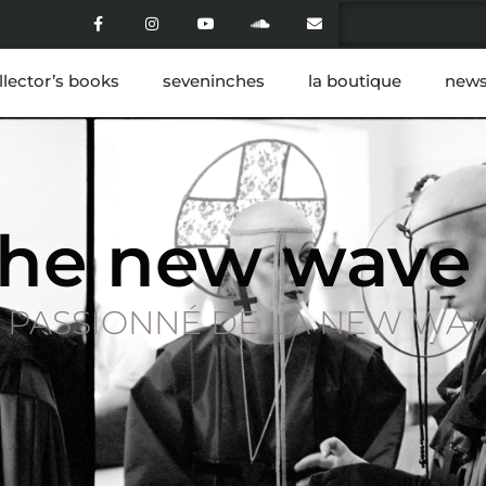
llector’s books
seveninches
la boutique
news
the new wave
 PASSIONNÉ DE LA NEW WA