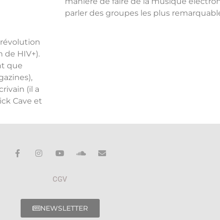
manière de faire de la musique électroni
parler des groupes les plus remarquable
 révolution
m de HIV+).
nt que
gazines),
ivain (il a
Nick Cave et
CGV
NEWSLETTER