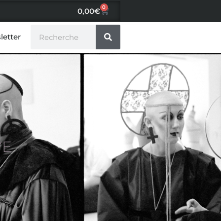
0
0,00
€
letter
VE