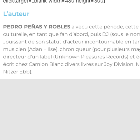
clicktarget=_blank width=480 height=300]
L’auteur
PEDRO PEÑAS Y ROBLES
a vécu cette période, cette
culturelle, en tant que fan d’abord, puis DJ (sous le no
Jouissant de son statut d’acteur incontournable en ta
musicien (Adan + Ilse), chroniqueur (pour plusieurs ma
directeur d’un label (Unknown Pleasures Records) et écr
écrit chez Camion Blanc divers livres sur Joy Division, 
Nitzer Ebb).