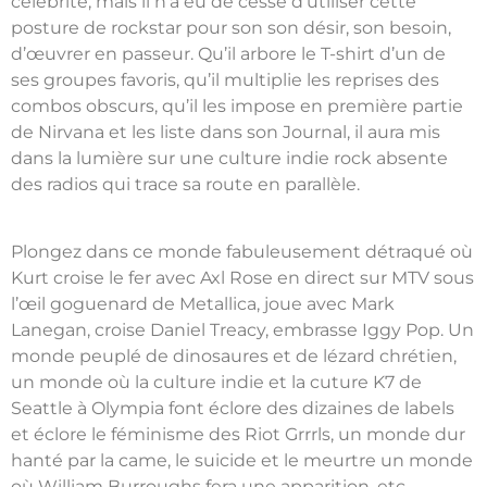
célébrité, mais il n’a eu de cesse d’utiliser cette
posture de rockstar pour son son désir, son besoin,
d’œuvrer en passeur. Qu’il arbore le T-shirt d’un de
ses groupes favoris, qu’il multiplie les reprises des
combos obscurs, qu’il les impose en première partie
de Nirvana et les liste dans son Journal, il aura mis
dans la lumière sur une culture indie rock absente
des radios qui trace sa route en parallèle.
Plongez dans ce monde fabuleusement détraqué où
Kurt croise le fer avec Axl Rose en direct sur MTV sous
l’œil goguenard de Metallica, joue avec Mark
Lanegan, croise Daniel Treacy, embrasse Iggy Pop. Un
monde peuplé de dinosaures et de lézard chrétien,
un monde où la culture indie et la cuture K7 de
Seattle à Olympia font éclore des dizaines de labels
et éclore le féminisme des Riot Grrrls, un monde dur
hanté par la came, le suicide et le meurtre un monde
où William Burroughs fera une apparition, etc.