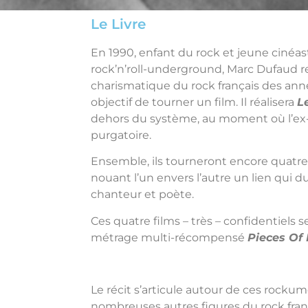
Le Livre
En 1990, enfant du rock et jeune cinéa
rock’n’roll-underground, Marc Dufaud re
charismatique du rock français des ann
objectif de tourner un film. Il réalisera
L
dehors du système, au moment où l’ex-T
purgatoire.
Ensemble, ils tourneront encore quatre 
nouant l’un envers l’autre un lien qui du
chanteur et poète.
Ces quatre films – très – confidentiels 
métrage multi-récompensé
Pieces Of 
Le récit s’articule autour de ces rocku
nombreuses autres figures du rock franç