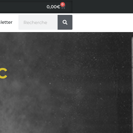
0
0,00
€
letter
c