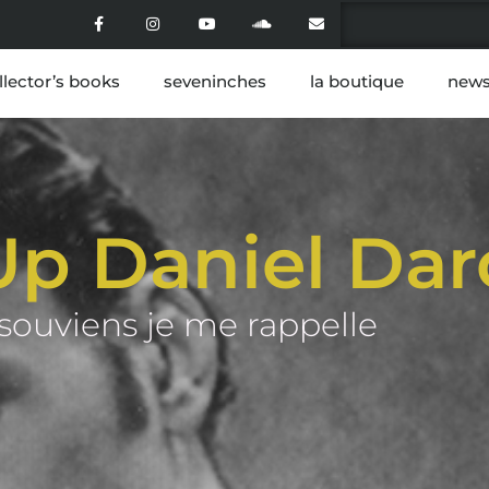
llector’s books
seveninches
la boutique
news
Up Daniel Dar
souviens je me rappelle