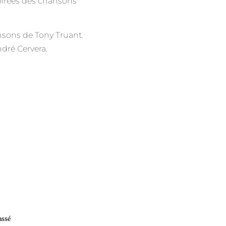
pirées des chansons
sons de Tony Truant.
dré Cervera.
assé