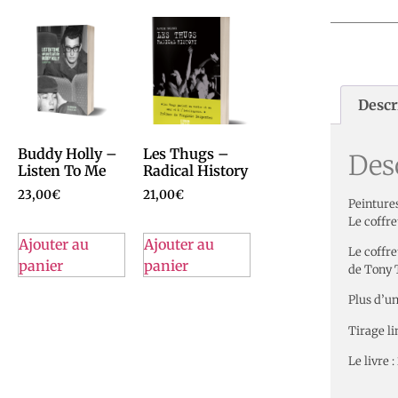
Descr
Buddy Holly –
Les Thugs –
Des
Listen To Me
Radical History
23,00
€
21,00
€
Peinture
Le coffr
Ajouter au
Ajouter au
Le coffr
panier
panier
de Tony 
Plus d’u
Tirage li
Le livre 