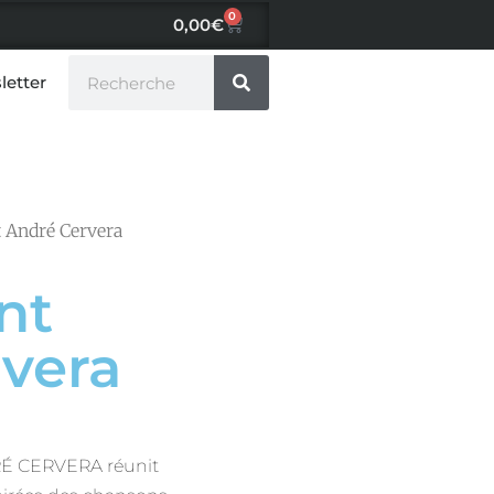
0
0,00
€
letter
 André Cervera
nt
vera
RÉ CERVERA réunit