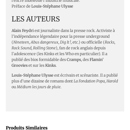
l’encre indélébile l’industrie musicale.
Préface de
Louis-Stéphane Ulysse
LES AUTEURS
Alain Feydri
est journaliste dans la presse rock. Activiste à
l’indépendance légendaire pour la presse underground
(
Nineteen
,
Abus dangereux
,
Dig It !
, etc.) ou officielle (
Rocks
,
Rock Sound
,
Rolling Stone
), fan de rock anglais depuis
l’adolescence (les Kinks et les Who en particulier). Il a
publié des bios formidable des
Cramps
, des
Flamin’
Groovies
et sur les
Kinks
.
Louis-Stéphane Ulysse
est écrivain et scénariste. Il a publié
plus d’une dizaine de romans dont
La Fondation Popa
,
Harold
ou
Médium les jours de pluie.
Produits Similaires