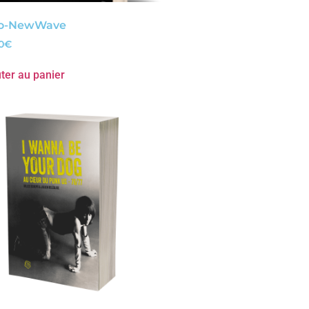
co-NewWave
0
€
ter au panier