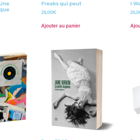
 Une
Freaks qui peut
I W
ique
25,00
€
25,0
Ajouter au panier
Ajou