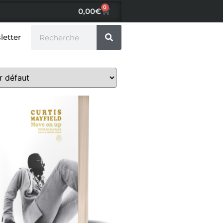
0
0,00
€
letter