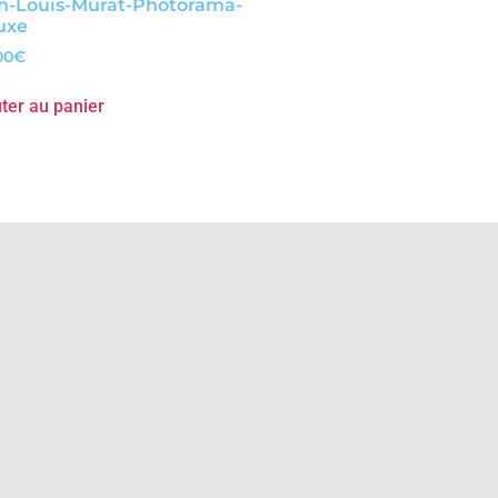
n-Louis-Murat-Photorama-
uxe
00
€
ter au panier