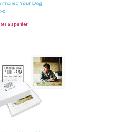
anna Be Your Dog
0
€
ter au panier