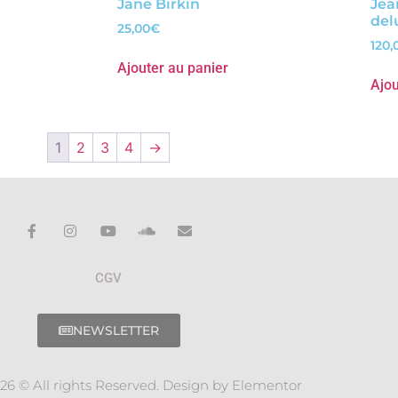
Jane Birkin
Jea
del
25,00
€
120,
Ajouter au panier
Ajou
1
2
3
4
→
CGV
NEWSLETTER
26 © All rights Reserved. Design by Elementor