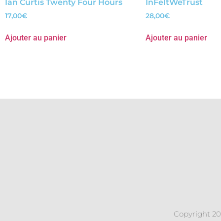
Ian Curtis Twenty Four Hours
InFeltWeTrust
17,00
€
28,00
€
Ajouter au panier
Ajouter au panier
Copyright 20