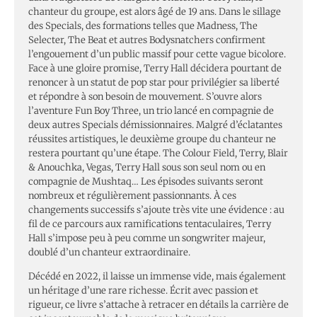
chanteur du groupe, est alors âgé de 19 ans. Dans le sillage
des Specials, des formations telles que Madness, The
Selecter, The Beat et autres Bodysnatchers confirment
l’engouement d’un public massif pour cette vague bicolore.
Face à une gloire promise, Terry Hall décidera pourtant de
renoncer à un statut de pop star pour privilégier sa liberté
et répondre à son besoin de mouvement. S’ouvre alors
l’aventure Fun Boy Three, un trio lancé en compagnie de
deux autres Specials démissionnaires. Malgré d’éclatantes
réussites artistiques, le deuxième groupe du chanteur ne
restera pourtant qu’une étape. The Colour Field, Terry, Blair
& Anouchka, Vegas, Terry Hall sous son seul nom ou en
compagnie de Mushtaq… Les épisodes suivants seront
nombreux et régulièrement passionnants. À ces
changements successifs s’ajoute très vite une évidence : au
fil de ce parcours aux ramifications tentaculaires, Terry
Hall s’impose peu à peu comme un songwriter majeur,
doublé d’un chanteur extraordinaire.
Décédé en 2022, il laisse un immense vide, mais également
un héritage d’une rare richesse. Écrit avec passion et
rigueur, ce livre s’attache à retracer en détails la carrière de