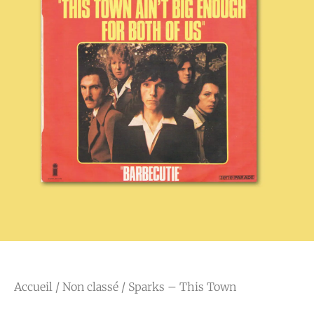
Accueil
/
Non classé
/ Sparks – This Town