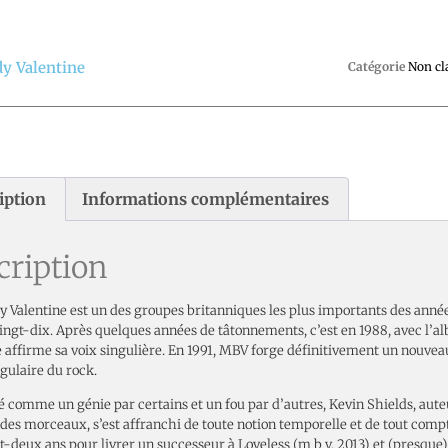
y Valentine
Catégorie
Non cl
iption
Informations complémentaires
cription
y Valentine est un des groupes britanniques les plus importants des anné
ingt-dix. Après quelques années de tâtonnements, c’est en 1988, avec l’a
 affirme sa voix singulière. En 1991, MBV forge définitivement un nouvea
gulaire du rock.
é comme un génie par certains et un fou par d’autres, Kevin Shields, aut
des morceaux, s’est affranchi de toute notion temporelle et de tout compt
gt-deux ans pour livrer un successeur à Loveless (m b v, 2013) et (presque) 