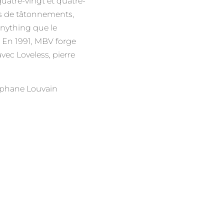
uatre-vingt et quatre-
s de tâtonnements,
 Anything que le
. En 1991, MBV forge
ec Loveless, pierre
téphane Louvain