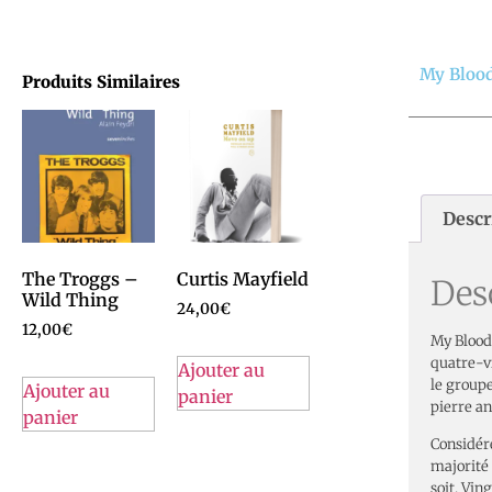
My Blood
Produits Similaires
Descr
The Troggs –
Curtis Mayfield
Des
Wild Thing
24,00
€
12,00
€
My Blood
quatre-v
Ajouter au
le groupe
Ajouter au
panier
pierre an
panier
Considér
majorité 
soit. Vin