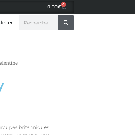
0
0,00
€
letter
alentine
y
groupes britanniques