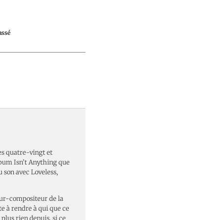
assé
es quatre-vingt et
lbum Isn’t Anything que
u son avec Loveless,
eur-compositeur de la
e à rendre à qui que ce
plus rien depuis, si ce