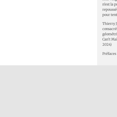
n’est la 
repoussé
pour tent
Thierry J
consacrée
géométrie
Can’t Mak
2024)
Préfaces