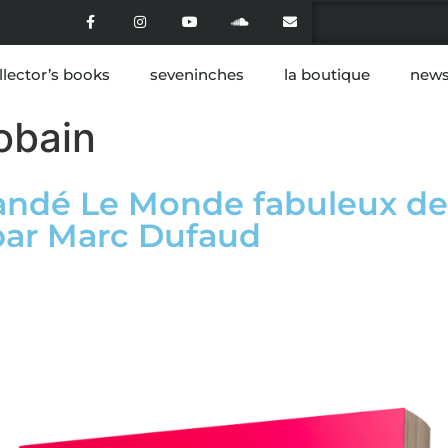
llector’s books
seveninches
la boutique
news
obain
andé Le Monde fabuleux de
par Marc Dufaud