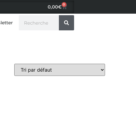
0
0,00
€
letter